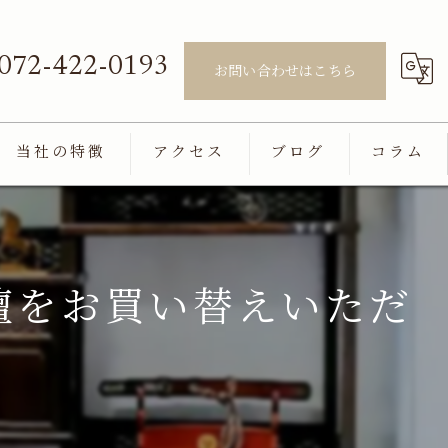
072-422-0193
お問い合わせはこちら
当社の特徴
アクセス
ブログ
コラム
通販
モダン
壇をお買い替えいただ
家具調
高級
国産