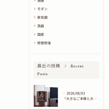
通販
モダン
家具調
高級
国産
修理修復
最近の投稿
Recent
Posts
2026/08/03
「大きなご本尊と大きなお位牌」