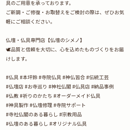
具のご用意を承っております。
ご新調・ご修復・お取替えをご検討の際は、ぜひお気
軽にご相談ください。
仏壇・仏具専門店【仏壇のシメノ】
🕊️品質と信頼を大切に、心を込めたものづくりをお届
けします。
#仏具 #本坪鈴 #寺院仏具 #神仏習合 #伝統工芸
#仏壇店 #お寺巡り #神社仏閣 #仏具店 #納品事例
#仏教 #祈りのかたち #オーダーメイド仏具
#神具製作 #仏壇修理 #寺院サポート
#寺社仏閣のある暮らし #宗教用品
#仏壇のある暮らし #オリジナル仏具